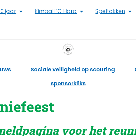
0 jaar
Kimball ‘O Hara
Speltakken
euws
Sociale veiligheid op scouting
sponsorkliks
niefeest
eldpagina voor het reuni