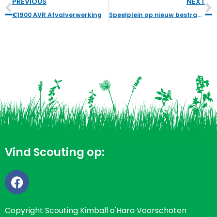
PREVIOUS
NEXT
€1900 AVR Afvalverwerking
Speelplein op nieuw bestraat tijdens NLdoet
Vind Scouting op:
Copyright Scouting Kimball o'Hara Voorschoten